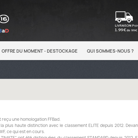
OFFRE DU MOMENT - DESTOCKAGE
QUI SOMMES-NOUS ?
t reçu une homologation FFBad.
a plus haute distinction avec le classement ELITE depuis 2012. Devan
WF, ce qui est en cours.
LTIMATE" ont été distinguées du classement STANDARD depuis 2012. E