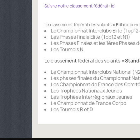
Suivre notre classement fédéral : ici
Le classement fédéral des volants
« Elite »
conce
Le Championnat Interclubs Elite (Top12 
Les Phases finale Elite (Top12 et N1)
Les Phases Finales et les 1ères Phases 
Les Tournois N
Le classement fédéral des volants
« Stand
Le Championnat Interclubs National (N2
Les phases finales du Championnat Nati
Les Championnat de France des Comité
Les Trophées Nationaux Jeunes
Les Trophées Interrégionaux Jeunes
Le Championnat de France Corpo
Les Tournois R et D