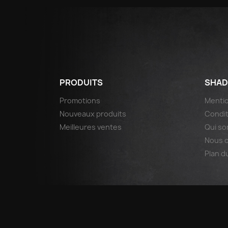
PRODUITS
SHAD
Promotions
Mentio
Nouveaux produits
Condit
Meilleures ventes
Qui s
Nous 
Plan d