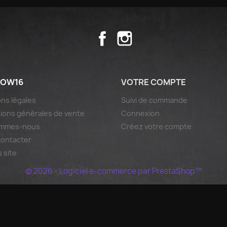
Facebook
Instagram
OW16
VOTRE COMPTE
ns légales
Suivi de commande
ions générales de vente
Connexion
ommes-nous
Créez votre compte
contacter
u site
© 2026 - Logiciel e-commerce par PrestaShop™