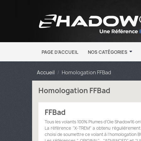
PAGE D'ACCUEIL
NOS CATÉGORIES
Accueil
Homologation FFBad
Homologation FFBad
FFBad
Tous les volants 100% Plumes d'Oie Shadow16 on
La référence "X-TREM" a obtenu régulièrement l
choisi de soumettre ce volant à l'homologation B
Les références " ORIGINAL" , "ADVANCED" et "U