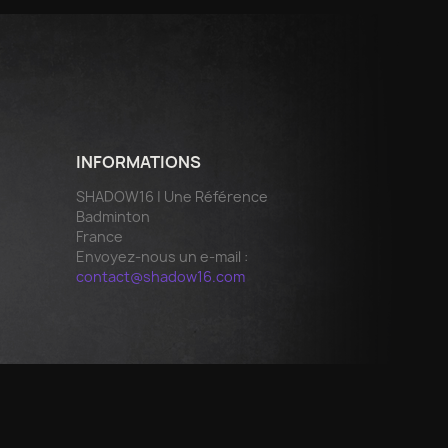
INFORMATIONS
SHADOW16 | Une Référence
Badminton
France
Envoyez-nous un e-mail :
contact@shadow16.com