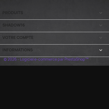
PRODUITS

SHADOW16

VOTRE COMPTE

INFORMATIONS
keyboard_arrow_down
© 2026 - Logiciel e-commerce par PrestaShop™