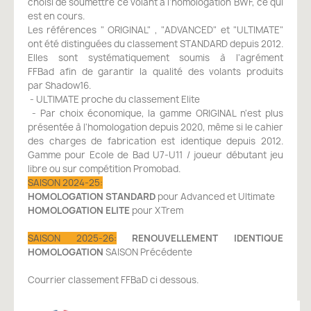
choisi de soumettre ce volant à l'homologation BWF, ce qui
est en cours.
Les références " ORIGINAL" , "ADVANCED" et "ULTIMATE"
ont été distinguées du classement STANDARD depuis 2012.
Elles sont systématiquement soumis à l'agrément
FFBad afin de garantir la qualité des volants produits
par Shadow16.
- ULTIMATE proche du classement Elite
- Par choix économique, la gamme ORIGINAL n'est plus
présentée à l'homologation depuis 2020, même si le cahier
des charges de fabrication est identique depuis 2012.
Gamme pour Ecole de Bad U7-U11 / joueur débutant jeu
libre ou sur compétition Promobad.
SAISON 2024-25:
HOMOLOGATION STANDARD
pour Advanced et Ultimate
HOMOLOGATION ELITE
pour XTrem
SAISON 2025-26:
RENOUVELLEMENT IDENTIQUE
HOMOLOGATION
SAISON Précédente
Courrier classement FFBaD ci dessous.